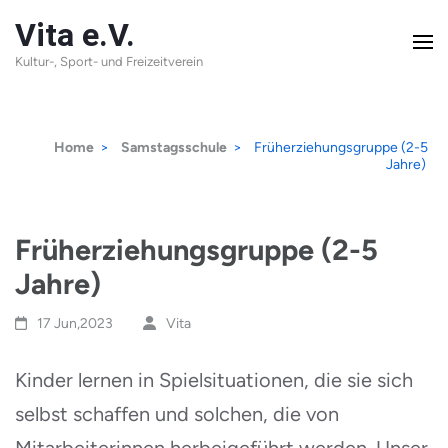
Skip
Vita e.V.
to
Kultur-, Sport- und Freizeitverein
content
(Press
Home
>
Samstagsschule
>
Früherziehungsgruppe (2-5
Enter)
Jahre)
Früherziehungsgruppe (2-5
Jahre)
17 Jun,2023
Vita
Kinder lernen in Spielsituationen, die sie sich
selbst schaffen und solchen, die von