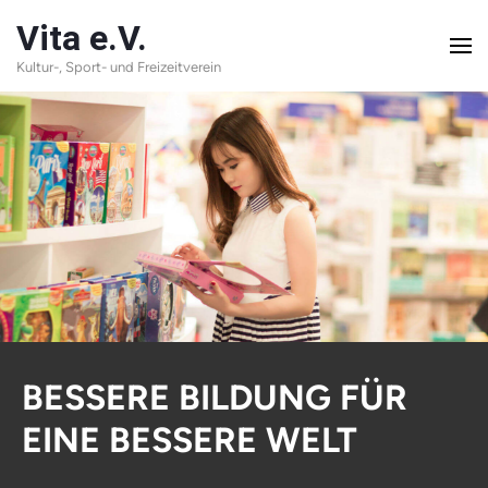
Skip
Vita e.V.
to
Kultur-, Sport- und Freizeitverein
content
(Press
Enter)
BESSERE BILDUNG FÜR
EINE BESSERE WELT