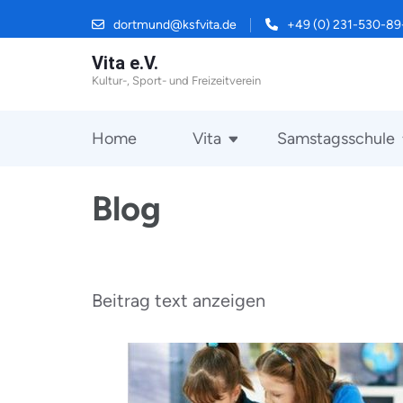
Skip
dortmund@ksfvita.de
+49 (0) 231-530-89
to
Vita e.V.
content
Kultur-, Sport- und Freizeitverein
(Press
Enter)
Home
Vita
Samstagsschule
Blog
Beitrag text anzeigen