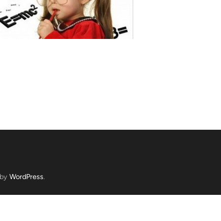
 by
WordPress
.